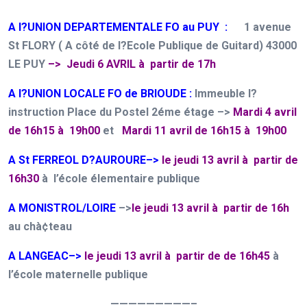
A l?UNION DEPARTEMENTALE FO
au PUY
:
1 avenue
St FLORY
( A côté de l?Ecole Publique de Guitard)
43000
LE PUY
–>
Jeudi 6 AVRIL à partir de 17h
A l?UNION LOCALE FO de
BRIOUDE
:
Immeuble l?
instruction Place du Postel 2éme étage –>
Mardi 4 avril
de 16h15 à 19h00
et
Mardi 11 avril de 16h15 à 19h00
A St FERREOL D?AUROURE–>
le
jeudi 13 avril
à partir de
16h30
à l’école élementaire publique
A MONISTROL/LOIRE
–>
le
jeudi 13 avril
à partir de 16h
au chà¢teau
A LANGEAC–>
le jeudi 13 avril à partir de de 16h45
à
l’école maternelle publique
—————————–