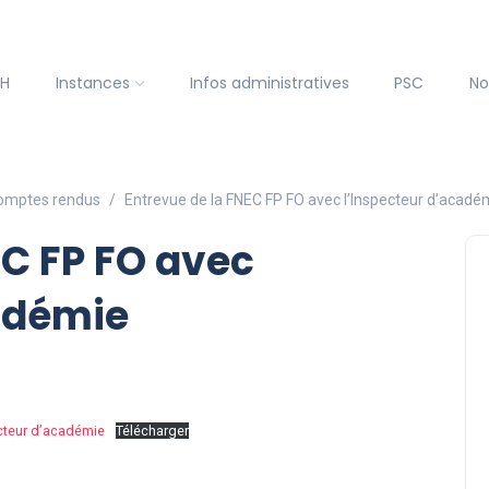
SH
Instances
Infos administratives
PSC
No
omptes rendus
Entrevue de la FNEC FP FO avec l’Inspecteur d’acadé
EC FP FO avec
cadémie
ecteur d’académie
Télécharger