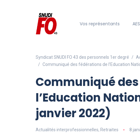
Vos représentants
AE
Syndicat SNUDI FO 43 des personnels 1er degré
Ac
Communiqué des fédérations de l’Education Natio
Communiqué des 
l’Education Natio
janvier 2022)
Actualités interprofessionnelles
,
Retraites
8 jan