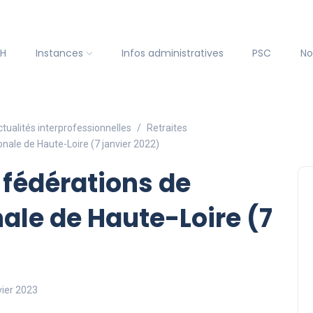
SH
Instances
Infos administratives
PSC
No
tualités interprofessionnelles
Retraites
nale de Haute-Loire (7 janvier 2022)
fédérations de
nale de Haute-Loire (7
vier 2023