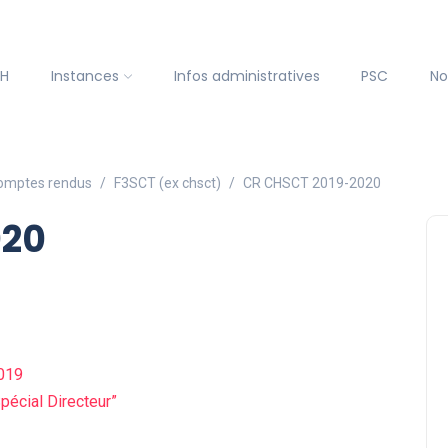
SH
Instances
Infos administratives
PSC
No
omptes rendus
F3SCT (ex chsct)
CR CHSCT 2019-2020
020
2019
écial Directeur”