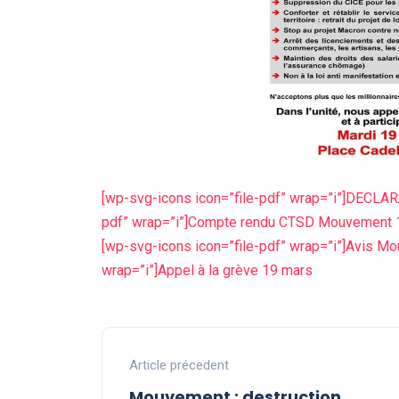
[wp-svg-icons icon=”file-pdf” wrap=”i”]DEC
pdf” wrap=”i”]Compte rendu CTSD Mouvement 
[wp-svg-icons icon=”file-pdf” wrap=”i”]Avis 
wrap=”i”]Appel à la grève 19 mars
Article précedent
Mouvement : destruction