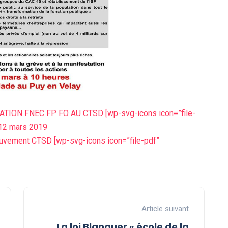
LARATION FNEC FP FO AU CTSD
[wp-svg-icons icon=”file-
12 mars 2019
Mouvement CTSD
[wp-svg-icons icon=”file-pdf”
Article suivant
La loi Blanquer « école de la